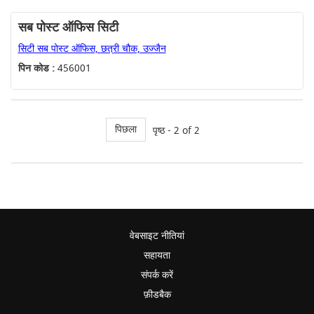
सब पोस्ट ऑफिस सिटी
सिटी सब पोस्ट ऑफिस, छत्री चौक, उज्जैन
पिन कोड :
456001
पिछला
पृष्ठ - 2 of 2
वेबसाइट नीतियां
सहायता
संपर्क करें
फ़ीडबैक