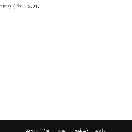
जैन (म.प्र।) पिन : 456010
वेबसाइट नीतियां
सहायता
संपर्क करें
फ़ीडबैक